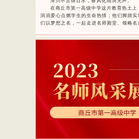
泽川不言纳百水，春风化雨润无声。
在商丘市第一高级中学这片教育热土上
涓涓爱心点燃学生的生命热情；他们脚踏实
们以梦想之名，一起走进名师殿堂、领略名